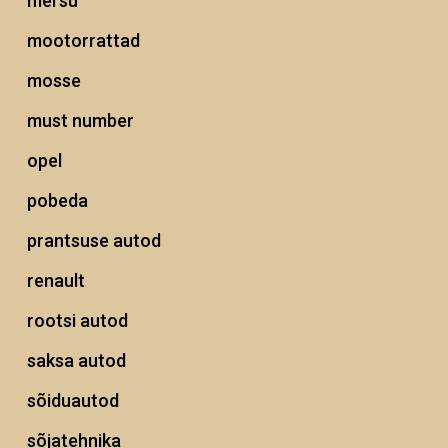
mersu
mootorrattad
mosse
must number
opel
pobeda
prantsuse autod
renault
rootsi autod
saksa autod
sõiduautod
sõjatehnika