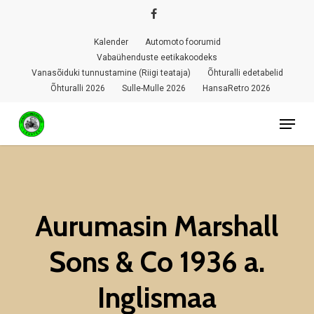
Skip
facebook
to
Kalender
Automoto foorumid
Close
main
Vabaühenduste eetikakoodeks
Menu
Vanasõiduki tunnustamine (Riigi teataja)
Õhturalli edetabelid
content
Õhturalli 2026
Sulle-Mulle 2026
HansaRetro 2026
Menu
Aurumasin Marshall
Sons & Co 1936 a.
Inglismaa