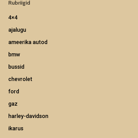
Rubriigid
4×4
ajalugu
ameerika autod
bmw
bussid
chevrolet
ford
gaz
harley-davidson
ikarus