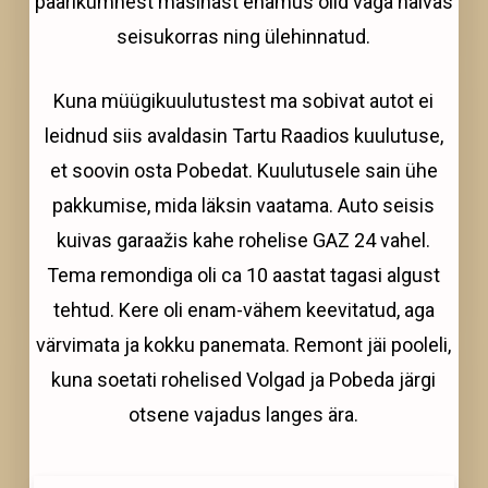
paarikümnest masinast enamus olid väga halvas
seisukorras ning ülehinnatud.
Kuna müügikuulutustest ma sobivat autot ei
leidnud siis avaldasin Tartu Raadios kuulutuse,
et soovin osta Pobedat. Kuulutusele sain ühe
pakkumise, mida läksin vaatama. Auto seisis
kuivas garaažis kahe rohelise GAZ 24 vahel.
Tema remondiga oli ca 10 aastat tagasi algust
tehtud. Kere oli enam-vähem keevitatud, aga
värvimata ja kokku panemata. Remont jäi pooleli,
kuna soetati rohelised Volgad ja Pobeda järgi
otsene vajadus langes ära.