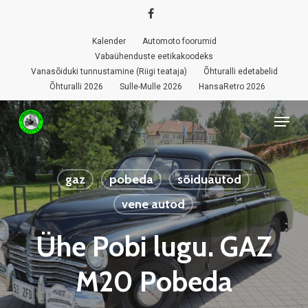
Skip
facebook
to
Kalender
Automoto foorumid
Close
main
Vabaühenduste eetikakoodeks
Menu
Vanasõiduki tunnustamine (Riigi teataja)
Õhturalli edetabelid
content
Õhturalli 2026
Sulle-Mulle 2026
HansaRetro 2026
Menu
gaz
pobeda
sõiduautod
vene autod
Ühe Pobi lugu. GAZ
M20 Pobeda