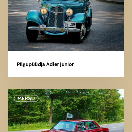
Pilgupüüdja Adler Junior
Ringiga
MERSU
tagasi
–
Mercedes-
Benz