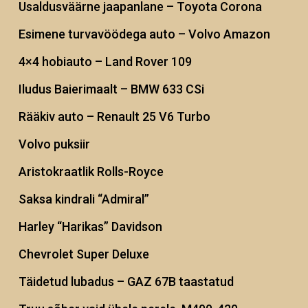
Usaldusväärne jaapanlane – Toyota Corona
Esimene turvavöödega auto – Volvo Amazon
4×4 hobiauto – Land Rover 109
Iludus Baierimaalt – BMW 633 CSi
Rääkiv auto – Renault 25 V6 Turbo
Volvo puksiir
Aristokraatlik Rolls-Royce
Saksa kindrali “Admiral”
Harley “Harikas” Davidson
Chevrolet Super Deluxe
Täidetud lubadus – GAZ 67B taastatud