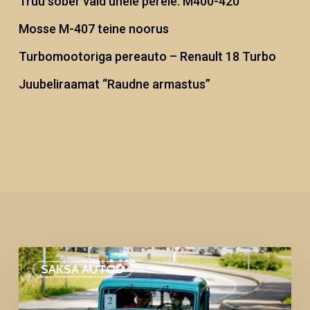
Truu sõber vaid ühele perele. M400-420
Mosse M-407 teine noorus
Turbomootoriga pereauto – Renault 18 Turbo
Juubeliraamat “Raudne armastus”
Pilgupüüdja
SAKSA AUTOD
Adler
Junior