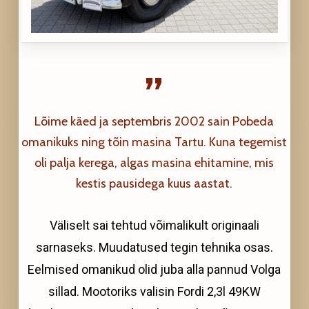
”
Lõime käed ja septembris 2002 sain Pobeda
omanikuks ning tõin masina Tartu. Kuna tegemist
oli palja kerega, algas masina ehitamine, mis
kestis pausidega kuus aastat.
Väliselt sai tehtud võimalikult originaali
sarnaseks. Muudatused tegin tehnika osas.
Eelmised omanikud olid juba alla pannud Volga
sillad. Mootoriks valisin Fordi 2,3l 49KW