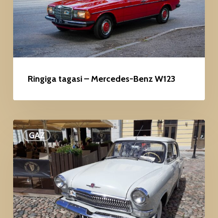
W123
Ringiga tagasi – Mercedes-Benz W123
GAZ
GAZ
21R
Narvast