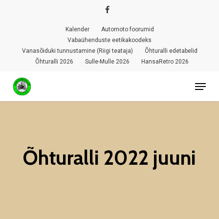
Skip
facebook
to
Kalender
Automoto foorumid
Close
main
Vabaühenduste eetikakoodeks
Menu
Vanasõiduki tunnustamine (Riigi teataja)
Õhturalli edetabelid
content
Õhturalli 2026
Sulle-Mulle 2026
HansaRetro 2026
Menu
Õhturalli 2022 juuni