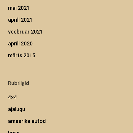
mai 2021
aprill 2021
veebruar 2021
aprill 2020
märts 2015
Rubriigid
4×4
ajalugu
ameerika autod
bmw