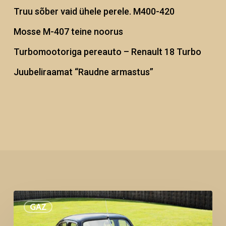
Truu sõber vaid ühele perele. M400-420
Mosse M-407 teine noorus
Turbomootoriga pereauto – Renault 18 Turbo
Juubeliraamat “Raudne armastus”
Ühe
GAZ
Pobi