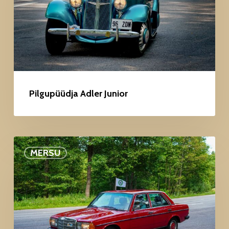
Pilgupüüdja Adler Junior
Ringiga
MERSU
tagasi
–
Mercedes-
Benz
W123