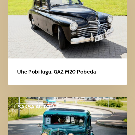
lugu.
GAZ
M20
Pobeda
Ühe Pobi lugu. GAZ M20 Pobeda
Pilgupüüdja
SAKSA AUTOD
Adler
Junior