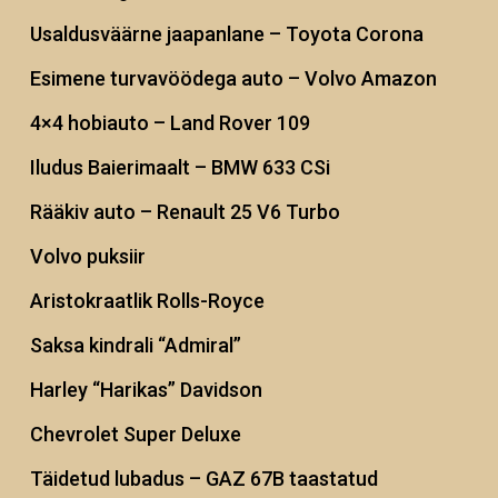
Usaldusväärne jaapanlane – Toyota Corona
Esimene turvavöödega auto – Volvo Amazon
4×4 hobiauto – Land Rover 109
Iludus Baierimaalt – BMW 633 CSi
Rääkiv auto – Renault 25 V6 Turbo
Volvo puksiir
Aristokraatlik Rolls-Royce
Saksa kindrali “Admiral”
Harley “Harikas” Davidson
Chevrolet Super Deluxe
Täidetud lubadus – GAZ 67B taastatud