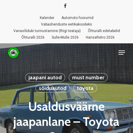
Skip
facebook
to
Kalender
Automoto foorumid
Close
main
Vabaühenduste eetikakoodeks
Menu
Vanasõiduki tunnustamine (Riigi teataja)
Õhturalli edetabelid
content
Õhturalli 2026
Sulle-Mulle 2026
HansaRetro 2026
Menu
jaapani autod
must number
sõiduautod
toyota
Usaldusväärne
jaapanlane – Toyota